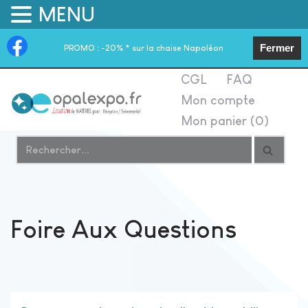
MENU
Fermer
PROMO :
-20% * sur la chaise Napoléon
CGL
FAQ
Mon compte
Aller
Mon panier (
0
)
au
contenu
Foire Aux Questions